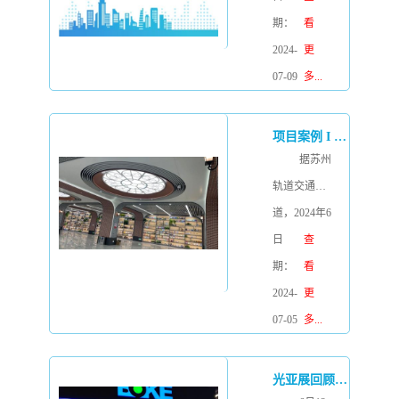
区等重要区
国内经济由
期：
看
域，是线网
之前的消费
2024-
更
中的一条加
升级转为部
07-09
多...
密线，线路
分消费降
沿经开第三
级，照明行
项目案例 I BOKE助力“最美园林线”苏州地铁6号线，开启绿色智慧轨交时代。
大街、黄河
业进入存量
据苏州
南路和平安
市场的竞
轨道交通报
大道敷设，
争，行业内
道，2024年6
全长
卷加剧，企
月29日，被
日
查
16.538km，
业进化与技
誉为“最美园
期：
看
均为地下
术创新显得
林线”的苏州
2024-
更
线，设车站
尤为重要，
地铁6号线正
07-05
多...
11座，车辆
BOKE不忘
式开通运
段1座，主变
初心，砥砺
营，6号线正
光亚展回顾 I BOKE凭借专业性与创新力，在展会中备受瞩目。
电所2座。
前行，对产