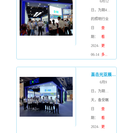
式开通当
6月12
品专研技术
日，苏州地
日，为期4天
的持续投
铁全线网客
的照明行业
入，对拓展
运量依然达
领军盛会—
日
查
市场的信心
到了惊人的
第29届广州
期：
看
与毅力，对
182.3万人
国际照明展
2024-
更
品牌推广的
次，并带动
览会
06-14
多...
持续加强....
了各线路客
（GILE）
流总体呈增
（简称“光亚
直击光亚展 I BOKE展厅持续火热，吸引众多客户参观和交流！
长态势。苏
展”）在广州
6月9
州地铁6号线
中国进出口
日，为期四
自西北向东
商品交易会
天，备受瞩
南贯穿苏
展馆圆满落
目的国际照
日
查
州，起于苏
下帷幕。作
明盛会—第
期：
看
州新区火车
为照明及
29届广州国
2024-
更