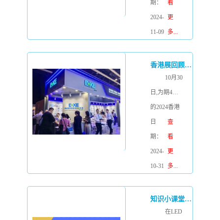
Addressable
期：
看
Lighting
2024-
更
Interface），
11-09
多...
DALI作为双
向数字通信
香港展回顾I 2024香港国际秋季灯饰展 BOKE 精彩现场
的行业标准
10月30
协议，在智
日,为期4天
能照明控制
的2024香港
系统这个领
国际秋季灯
日
查
域中发挥着
饰展在璀璨
期：
看
至关重要的
的灯光与无
2024-
更
作用。随着
限的期待中
10-31
多...
技术的不断
画上了句
进步，目前
号。作为照
知识小课堂丨BOKE 3合1调光技术详解
最新的协议
明行业的盛
在LED