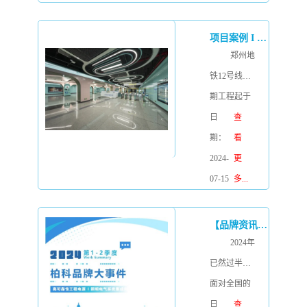
同回味这场
一起探讨它
备状态监
照明行业的
们的工作原
控、故障报
项目案例 I 郑州地铁12号线 智慧地铁示范线，BOKE防水驱动器强力加持！
盛宴。
理。0-10V
警模块的智
郑州地
调光：是目
能照明管理
铁12号线一
前应用最为
已然成为未
期工程起于
广泛的模拟
来发展趋
管城回族区
日
查
调光技术之
势，用户端
梁湖站，止
期：
看
一。
对该技术的
于郑东新区
2024-
更
产品述求越
龙子湖东
07-15
多...
来越强烈，
站，线路串
今天带您全
联郑州经济
【品牌资讯】2024年半年度-品牌大事件
面了解能源
技术开发
2024年
监测管理驱
区、郑东新
已然过半，
动器。什么
区CBD、龙
面对全国的
是D4i ?
子湖高校园
经济放缓，
日
查