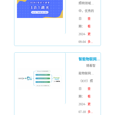
为：DALI-
会，本次展
照明领域
2。
会不仅汇聚
中，优秀的
了全球照明
调光技术是
日
查
领域的顶尖
提升用户体
期：
看
品牌与精
验、营造舒
2024-
更
英，更为我
适光环境的
09-04
多...
们柏科提供
关键一环。
了一个展示
本文将详细
智能物联网（IOT）照明兴起，能源监测管理类驱动器为何这么火，BOKE又有哪些产品？
创新技术、
介绍BOKE
随着智
交流行业见
柏科的三合
能物联网
解的绝佳平
一调光技
（IOT）照
台。在此，
术：0/1-10V
明的兴起，
日
查
我们特推出
调光、PWM
具有资产管
期：
看
本次展会回
调光和Rx调
理、能耗统
2024-
更
顾，与您一
光，与大家
计分析、设
07-18
多...