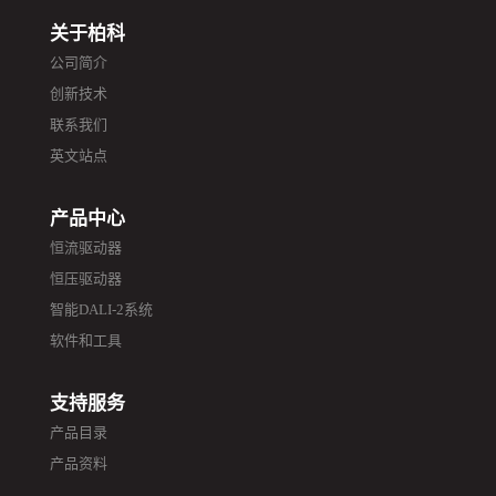
作为全球照
研讨会“ 在
关于柏科
明行业的璀
中山华艺广
公司简介
璨焦点，本
场华艺学院
创新技术
次展会
成功举办。
联系我们
BOKE以新
来自照明企
英文站点
颖的展位设
业的100多位
计及沉浸....
观众到达现
产品中心
恒流驱动器
场参加了此
恒压驱动器
次研讨会，
智能DALI-2系统
行业资深讲
软件和工具
师从不同的
Zhaga产品应
支持服务
用和标...
产品目录
产品资料