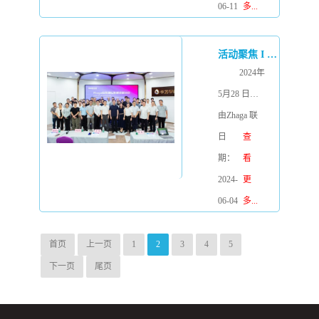
站...
LED产业风
际照明展览
06-11
多...
向标，本届
会（简称：
光亚展规模
光亚展）在
活动聚焦 I BOKE受邀参加Zhaga应用和标准解读研讨会
再创新高，
广州中国进
2024年
整体展示面
出口商品交
5月28 日，
积达260,000
易会展馆盛
由Zhaga 联
平方米，覆
大开幕。本
盟和广东省
日
查
盖26个展
次光亚展的
照明电器标
期：
看
馆......
主题定为“光
准化技术委
2024-
更
+时代——
员会主办，
06-04
多...
实践光无
中山市半导
限”，彰显了
体照明行业
首页
上一页
1
2
3
4
5
照明行业的
协会承办的
下一页
尾页
前沿探索和
“Zhaga应用
无限可能。
和标准解读