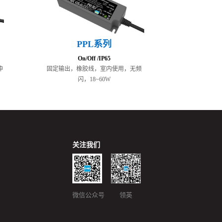
PPL系列
On/Off /IP65
冲
固定输出，橡胶线，室内使用，无频
闪，18~60W
关注我们
微信公众号 领英