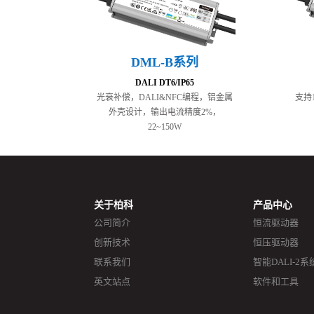
DML-B系列
DALI DT6/IP65
光衰补偿，DALI&NFC编程，铝金属
支持
外壳设计，输出电流精度2%，
22~150W
关于柏科
产品中心
公司简介
恒流驱动器
创新技术
恒压驱动器
联系我们
智能DALI-2系
英文站点
软件和工具