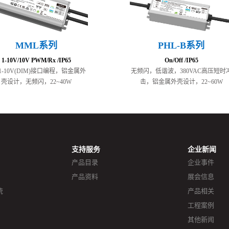
MML系列
PHL-B系列
1-10V/10V PWM/Rx /IP65
On/Off /IP65
1-10V(DIM)接口编程，铝金属外
⽆频闪，低谐波，380VAC⾼压短时
壳设计，无频闪，22~40W
击，铝⾦属外壳设计，22~60W
支持服务
企业新闻
产品目录
企业事件
产品资料
展会信息
统
产品相关
工程案例
其他新闻