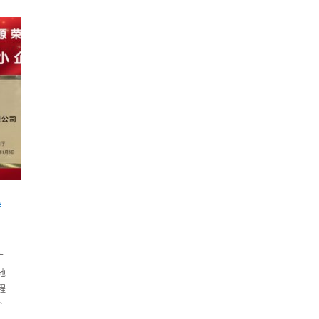
特
广
地
程
企