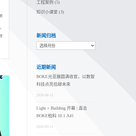
工程案例
(5)
知识小课堂
(3)
明
，
个
新闻归档
领
新
闻
归
近期新闻
档
BOKE光亚展圆满收官，以数智
科技点亮低碳未来
2026-06-15
Light + Building 开幕 | 直击
BOKE柏科 10.1 A41
2026-03-11