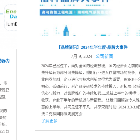
【品牌资讯】2024年半年度-品牌大事件
7月 9, 2024
|
公司新闻
动器为
2024年已然过半，面对全国的经济放缓，国内经济由之前的
费升级转为部分消费降级，照明行业进入存量市场的竞争，
业内卷加剧，企业进化与技术创新显得尤为重要，BOKE不
、能
初心，砥砺前行，对产品专研技术的持续投入，对拓展市场
管理已
信心与毅力，对品牌推广的持续加强.....总结上半年的拼搏与
越强
收获，奔赴下半年的新机遇与新征程。 让我们回顾这令人难
忘的上半年，共同见证不平凡，共享荣耀时刻! 2024·3.3-3.8
协议的
法兰克福国际照明展览会...
关的
了解更多
分析。
51 灯