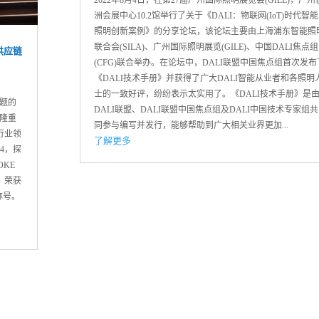
洲会展中心10.2馆举行了关于《DALI：物联网(IoT)时代智能
照明创新案例》的分享论坛，该论坛主要由上海浦东智能照
联合会(SILA)、广州国际照明展览(GILE)、中国DALI焦点组
供应链
(CFG)联合举办。在论坛中，DALI联盟中国焦点组首次发布
《DALI技术手册》并获得了广大DALI智能从业者和各照明
士的一致好评，纷纷表示太实用了。《DALI技术手册》是
主题的
DALI联盟、DALI联盟中国焦点组及DALI中国技术专家组共
场隆重
同参与编写并发行，能够帮助到广大相关业界更加...
行业领
了解更多
4，探
KE
，荣获
称号。