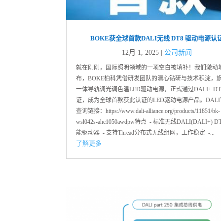
BOKE获全球首款DALI无线 DT8 驱动电源认
12月 1, 2025
|
公司新闻
就在刚刚，国际照明领域的一项空白被填补！我们激动
布，BOKE柏科凭借研发团队的潜心钻研与技术积淀，旗
一体导轨调光调色温LED驱动电源，正式通过DALI+ DT
证，成为全球首款获此认证的LED驱动电源产品。DAL
查询链接：https://www.dali-alliance.org/products/11851/bk-
wsl042s-ahc1050awdpw特点 - 标准无线DALI(DALI+) D
能驱动器 - 支持Thread分布式无线组网，工作稳定 -...
了解更多