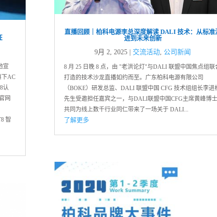
直播回顾｜柏科电源李总深度解读 DALI 技术：从标准
证
进到未来创新
9月 2, 2025
|
交流活动
,
公司新闻
地宣
8 月 25 日晚 8 点，由 "老洪论灯"与DALI 联盟中国焦点组联
下AC
打造的技术沙龙直播如约而至。广东柏科电源有限公司
8认
（BOKE）研发总监、DALI 联盟中国 CFG 技术组组长李进
I官网
先生受邀担任嘉宾之一，与DALI联盟中国CFG主席黄峰博
共同为线上数千行业同仁带来了一场关于 DALI...
了解更多
T8 智