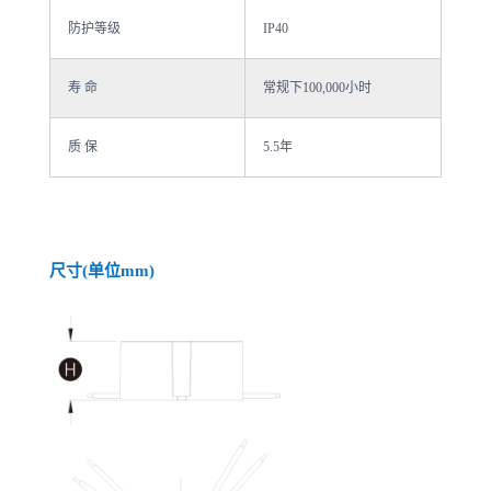
防护等级
IP40
寿 命
常规下100,000小时
质 保
5.5年
尺寸(单位mm)