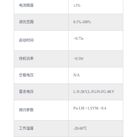
电流精度
±5%
调光范围
0.1%-100%
<0.75s
启动时间
待机功率
<0.5W
空载电压
N/A
雷击电压
L-N:2KV,L-FG/N-FG:4KV
Pst LM <1,SVM <0.4
频闪参数
工作温度
-20-60℃