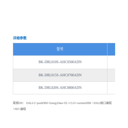
详细参数
型号
输
BK-DRL010S-AHC0500ADN
200-2
BK-DRL015S-AHC0700ADN
200-2
BK-DRL020S-AHC0800ADN
200-2
尾缀DN：
DALI-2+pushDIM+EnergyData+EL+CLO+corridorDIM +DALI接⼝编程
+NFC编程