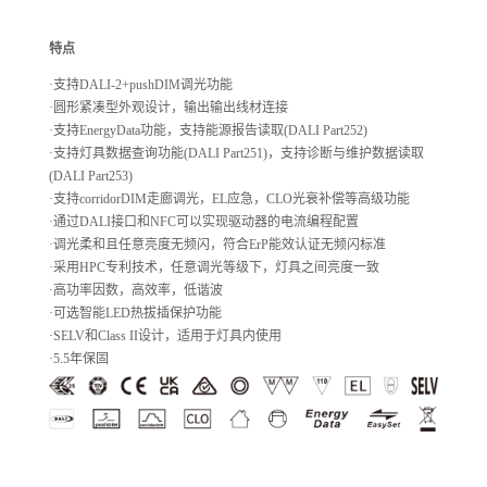
特点
·支持DALI-2+pushDIM调光功能
·圆形紧凑型外观设计，输出输出线材连接
·支持EnergyData功能，支持能源报告读取(DALI Part252)
·支持灯具数据查询功能(DALI Part251)，支持诊断与维护数据读取
(DALI Part253)
·支持corridorDIM走廊调光，EL应急，CLO光衰补偿等高级功能
·通过DALI接口和NFC可以实现驱动器的电流编程配置
·调光柔和且任意亮度无频闪，符合ErP能效认证无频闪标准
·采用HPC专利技术，任意调光等级下，灯具之间亮度一致
·高功率因数，高效率，低谐波
·可选智能LED热拔插保护功能
·SELV和Class II设计，适用于灯具内使用
·5.5年保固